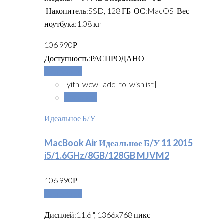
Накопитель:SSD, 128 ГБ ОС:MacOS Вес
ноутбука:1.08 кг
106 990
Р
Доступность:
РАСПРОДАНО
Подробнее
[yith_wcwl_add_to_wishlist]
Сравнить
Идеальное Б/У
MacBook Air Идеальное Б/У 11 2015
i5/1.6GHz/8GB/128GB MJVM2
106 990
Р
Подробнее
Дисплей:11.6 ", 1366x768 пикс