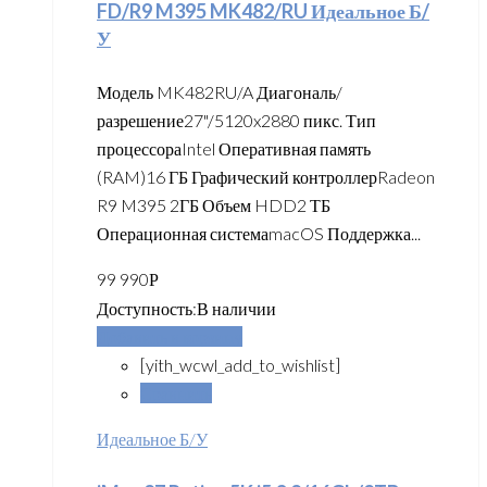
FD/R9 M395 MK482/RU Идеальное Б/
У
Модель MK482RU/A Диагональ/
разрешение27"/5120x2880 пикс. Тип
процессораIntel Оперативная память
(RAM)16 ГБ Графический контроллерRadeon
R9 M395 2ГБ Объем HDD2 ТБ
Операционная системаmacOS Поддержка...
99 990
Р
Доступность:
В наличии
Добавить в корзину
[yith_wcwl_add_to_wishlist]
Сравнить
Идеальное Б/У