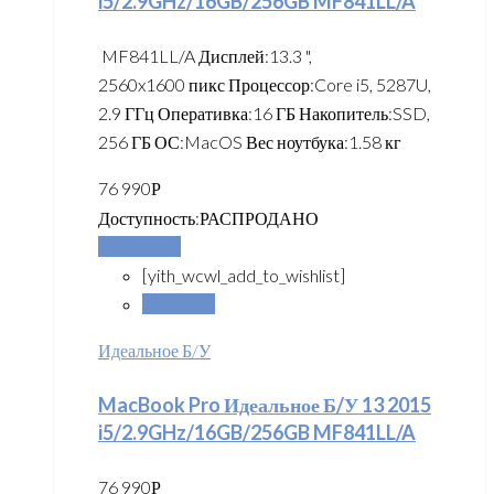
i5/2.9GHz/16GB/256GB MF841LL/A
MF841LL/A Дисплей:13.3 ",
2560x1600 пикс Процессор:Core i5, 5287U,
2.9 ГГц Оперативка:16 ГБ Накопитель:SSD,
256 ГБ ОС:MacOS Вес ноутбука:1.58 кг
76 990
Р
Доступность:
РАСПРОДАНО
Подробнее
[yith_wcwl_add_to_wishlist]
Сравнить
Идеальное Б/У
MacBook Pro Идеальное Б/У 13 2015
i5/2.9GHz/16GB/256GB MF841LL/A
76 990
Р