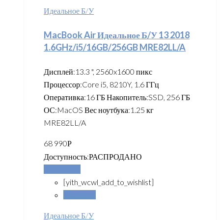
Идеальное Б/У
MacBook Air Идеальное Б/У 13 2018
1.6GHz/i5/16GB/256GB MRE82LL/A
Дисплей:13.3 ", 2560x1600 пикс
Процессор:Core i5, 8210Y, 1.6 ГГц
Оперативка:16 ГБ Накопитель:SSD, 256 ГБ
ОС:MacOS Вес ноутбука:1.25 кг
MRE82LL/A
68 990
Р
Доступность:
РАСПРОДАНО
Подробнее
[yith_wcwl_add_to_wishlist]
Сравнить
Идеальное Б/У