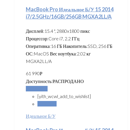
MacBook Pro Идеальное Б/У 15 2014
i7/2.5GHz/16GB/256GB MGXA2LL/A
Дисплей:15.4 ", 2880x1800 пикс
Процессор:Core i7, 2.2 ГГц
Оперативка:16 ГБ Накопитель:SSD, 256 ГБ
ОС:MacOS Вес ноутбука:2.02 кг
MGXA2LL/A
61 990
Р
Доступность:
РАСПРОДАНО
Подробнее
[yith_wcwl_add_to_wishlist]
Сравнить
Идеальное Б/У