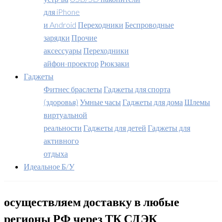
для iPhone
и Android
Переходники
Беспроводные
зарядки
Прочие
аксессуары
Переходники
айфон-проектор
Рюкзаки
Гаджеты
Фитнес браслеты
Гаджеты для спорта
(здоровья)
Умные часы
Гаджеты для дома
Шлемы
виртуальной
реальности
Гаджеты для детей
Гаджеты для
активного
отдыха
Идеальное Б/У
осуществляем доставку в любые
регионы РФ через ТК СДЭК