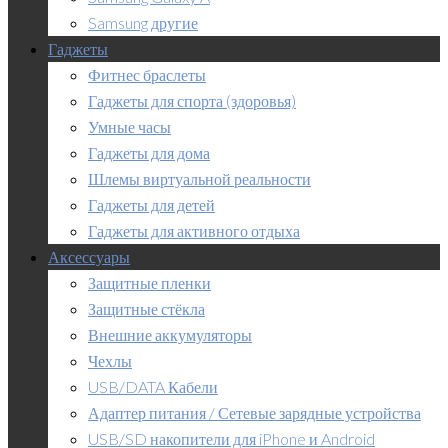
Samsung другие
Гаджеты
Фитнес браслеты
Гаджеты для спорта (здоровья)
Умные часы
Гаджеты для дома
Шлемы виртуальной реальности
Гаджеты для детей
Гаджеты для активного отдыха
Аксессуары
Защитные пленки
Защитные стёкла
Внешние аккумуляторы
Чехлы
USB/DATA Кабели
Адаптер питания / Сетевые зарядные устройства
USB/SD накопители для iPhone и Android