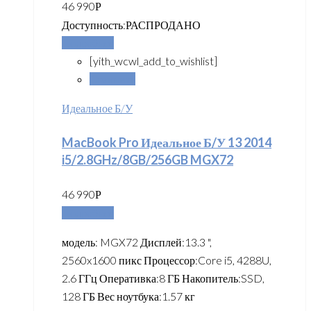
46 990
Р
Доступность:
РАСПРОДАНО
Подробнее
[yith_wcwl_add_to_wishlist]
Сравнить
Идеальное Б/У
MacBook Pro Идеальное Б/У 13 2014
i5/2.8GHz/8GB/256GB MGX72
46 990
Р
Подробнее
модель: MGX72 Дисплей:13.3 ",
2560x1600 пикс Процессор:Core i5, 4288U,
2.6 ГГц Оперативка:8 ГБ Накопитель:SSD,
128 ГБ Вес ноутбука:1.57 кг