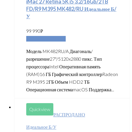
iMac 27 Retina 5K i5 3.2/16Gb/2TB
FD/R9 M395 MK482/RU Идеальное Б/
У
99 990
Р
Добавить в корзину
Модель MK482RU/A Диагональ/
разрешение27"/5120x2880 пикс. Тип
процессораIntel Оперативная память
(RAM)16 ГБ Графический контроллерRadeon
R9 M395 2ГБ Объем HDD2 ТБ
Операционная системаmacOS Поддержка...
Quickview
РАСПРОДАНО
Идеальное Б/У