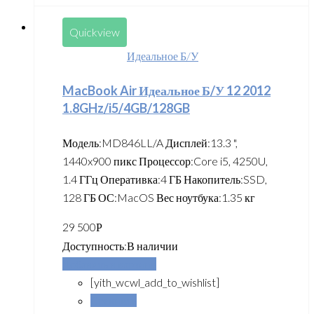
Quickview
Идеальное Б/У
MacBook Air Идеальное Б/У 12 2012
1.8GHz/i5/4GB/128GB
Модель:MD846LL/A Дисплей:13.3 ",
1440x900 пикс Процессор:Core i5, 4250U,
1.4 ГГц Оперативка:4 ГБ Накопитель:SSD,
128 ГБ ОС:MacOS Вес ноутбука:1.35 кг
29 500
Р
Доступность:
В наличии
Добавить в корзину
[yith_wcwl_add_to_wishlist]
Сравнить