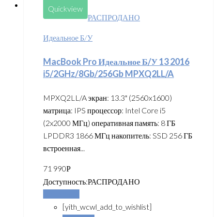
Quickview
РАСПРОДАНО
Идеальное Б/У
MacBook Pro Идеальное Б/У 13 2016
i5/2GHz/8Gb/256Gb MPXQ2LL/A
MPXQ2LL/A экран: 13.3" (2560x1600)
матрица: IPS процессор: Intel Core i5
(2x2000 МГц) оперативная память: 8 ГБ
LPDDR3 1866 МГц накопитель: SSD 256 ГБ
встроенная...
71 990
Р
Доступность:
РАСПРОДАНО
Подробнее
[yith_wcwl_add_to_wishlist]