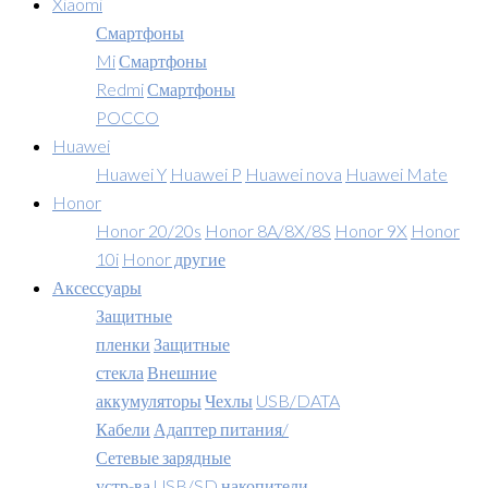
Xiaomi
Смартфоны
Mi
Смартфоны
Redmi
Смартфоны
POCCO
Huawei
Huawei Y
Huawei P
Huawei nova
Huawei Mate
Honor
Honor 20/20s
Honor 8A/8X/8S
Honor 9X
Honor
10i
Honor другие
Аксессуары
Защитные
пленки
Защитные
стекла
Внешние
аккумуляторы
Чехлы
USB/DATA
Кабели
Адаптер питания/
Сетевые зарядные
устр-ва
USB/SD накопители