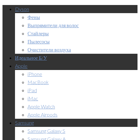
Dyson
Фены
Выпрямители для волос
Стайлеры
Пылесосы
Очистители воздуха
Идеальное Б/У
Apple
iPhone
MacBook
iPad
iMac
Apple Watch
Apple Airpods
Samsung
Samsung Galaxy S
Samsung Galaxy A