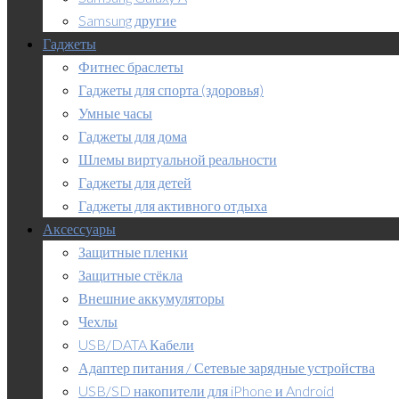
Samsung другие
Гаджеты
Фитнес браслеты
Гаджеты для спорта (здоровья)
Умные часы
Гаджеты для дома
Шлемы виртуальной реальности
Гаджеты для детей
Гаджеты для активного отдыха
Аксессуары
Защитные пленки
Защитные стёкла
Внешние аккумуляторы
Чехлы
USB/DATA Кабели
Адаптер питания / Сетевые зарядные устройства
USB/SD накопители для iPhone и Android