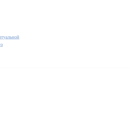
туальной
го