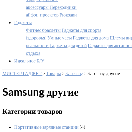
аксессуары
Переходники
айфон-проектор
Рюкзаки
Гаджеты
Фитнес браслеты
Гаджеты для спорта
(здоровья)
Умные часы
Гаджеты для дома
Шлемы вир
реальности
Гаджеты для детей
Гаджеты для активно
отдыха
Идеальное Б/У
МИСТЕР ГАДЖЕТ
>
Товары
>
Samsung
>
Samsung другие
Samsung другие
Категории товаров
Портативные зарядные станции
(4)