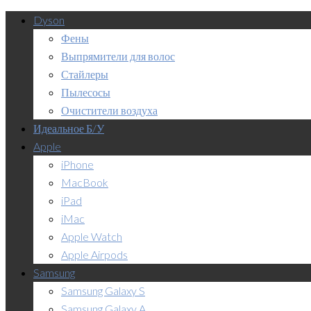
Dyson
Фены
Выпрямители для волос
Стайлеры
Пылесосы
Очистители воздуха
Идеальное Б/У
Apple
iPhone
MacBook
iPad
iMac
Apple Watch
Apple Airpods
Samsung
Samsung Galaxy S
Samsung Galaxy A