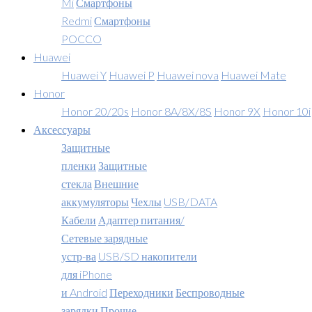
Mi
Смартфоны
Redmi
Смартфоны
POCCO
Huawei
Huawei Y
Huawei P
Huawei nova
Huawei Mate
Honor
Honor 20/20s
Honor 8A/8X/8S
Honor 9X
Honor 10i
Аксессуары
Защитные
пленки
Защитные
стекла
Внешние
аккумуляторы
Чехлы
USB/DATA
Кабели
Адаптер питания/
Сетевые зарядные
устр-ва
USB/SD накопители
для iPhone
и Android
Переходники
Беспроводные
зарядки
Прочие