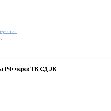
туальной
го
ны РФ через ТК СДЭК