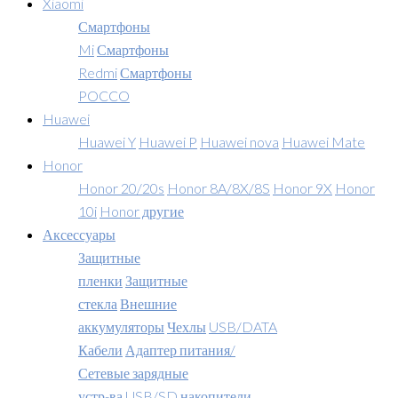
Xiaomi
Смартфоны
Mi
Смартфоны
Redmi
Смартфоны
POCCO
Huawei
Huawei Y
Huawei P
Huawei nova
Huawei Mate
Honor
Honor 20/20s
Honor 8A/8X/8S
Honor 9X
Honor
10i
Honor другие
Аксессуары
Защитные
пленки
Защитные
стекла
Внешние
аккумуляторы
Чехлы
USB/DATA
Кабели
Адаптер питания/
Сетевые зарядные
устр-ва
USB/SD накопители