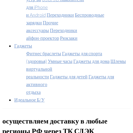
для iPhone
и Android
Переходники
Беспроводные
зарядки
Прочие
аксессуары
Переходники
айфон-проектор
Рюкзаки
Гаджеты
Фитнес браслеты
Гаджеты для спорта
(здоровья)
Умные часы
Гаджеты для дома
Шлемы
виртуальной
реальности
Гаджеты для детей
Гаджеты для
активного
отдыха
Идеальное Б/У
осуществляем доставку в любые
регионы РФ через ТК СДЭК