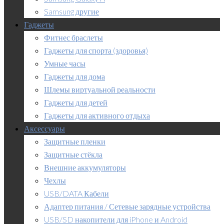
Samsung другие
Гаджеты
Фитнес браслеты
Гаджеты для спорта (здоровья)
Умные часы
Гаджеты для дома
Шлемы виртуальной реальности
Гаджеты для детей
Гаджеты для активного отдыха
Аксессуары
Защитные пленки
Защитные стёкла
Внешние аккумуляторы
Чехлы
USB/DATA Кабели
Адаптер питания / Сетевые зарядные устройства
USB/SD накопители для iPhone и Android