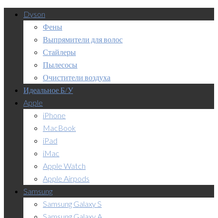
Dyson
Фены
Выпрямители для волос
Стайлеры
Пылесосы
Очистители воздуха
Идеальное Б/У
Apple
iPhone
MacBook
iPad
iMac
Apple Watch
Apple Airpods
Samsung
Samsung Galaxy S
Samsung Galaxy A