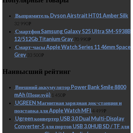
Выпрямитель Dyson Airstrait HT01 Amber Silk
32 990
Р
Смартфон Samsung Galaxy S25 Ultra SM-S938B
12/512Gb Titanium Gray
70 990
Р
Смарт-часы Apple Watch Series 11 46mm Space
Grey
33 500
Р
Наивысший рейтинг
Внешний аккумулятор Power Bank Smile 8800
mAh (Поцелуй)
1 450
Р
UGREEN Магнитная зарядная док-станция и
подставка для Apple Watch MFI
4 499
Р
Ugreen конвертер USB 3.0 Dual Multi-Display
Converter-5 для портов USB 3.0HUB SD / TF для