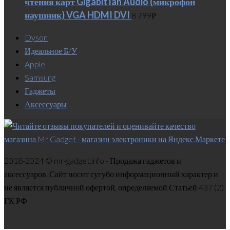
чтения карт Gigabit lan Audio (микрофон
наушник) VGA HDMI DVI
8 799
Р
Dyson
Идеальное Б/У
Apple
Samsung
Гаджеты
Аксессуары
2018-2024 © mr-gadget.info - Продажа гаджетов и
аксессуаров. Сайт носит сугубо информационный характер и
не является публичной офертой, определяемой Статьей 437 (2)
ГК РФ