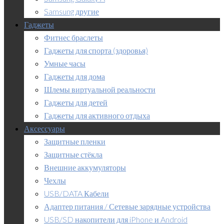
Samsung другие
Гаджеты
Фитнес браслеты
Гаджеты для спорта (здоровья)
Умные часы
Гаджеты для дома
Шлемы виртуальной реальности
Гаджеты для детей
Гаджеты для активного отдыха
Аксессуары
Защитные пленки
Защитные стёкла
Внешние аккумуляторы
Чехлы
USB/DATA Кабели
Адаптер питания / Сетевые зарядные устройства
USB/SD накопители для iPhone и Android