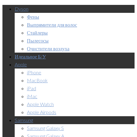
Dyson
Фены
Выпрямители для волос
Стайлеры
Пылесосы
Очистители воздуха
Идеальное Б/У
Apple
iPhone
MacBook
iPad
iMac
Apple Watch
Apple Airpods
Samsung
Samsung Galaxy S
Samsung Galaxy A