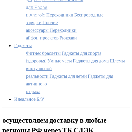
для iPhone
и Android
Переходники
Беспроводные
зарядки
Прочие
аксессуары
Переходники
айфон-проектор
Рюкзаки
Гаджеты
Фитнес браслеты
Гаджеты для спорта
(здоровья)
Умные часы
Гаджеты для дома
Шлемы
виртуальной
реальности
Гаджеты для детей
Гаджеты для
активного
отдыха
Идеальное Б/У
осуществляем доставку в любые
регионы РФ через ТК СДЭК