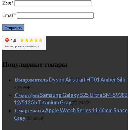
Имя
*
Email
*
Популярные товары
Выпрямитель Dyson Airstrait HT01 Amber Silk
32 990
Р
Смартфон Samsung Galaxy S25 Ultra SM-S938B
12/512Gb Titanium Gray
70 990
Р
Смарт-часы Apple Watch Series 11 46mm Space
Grey
33 500
Р