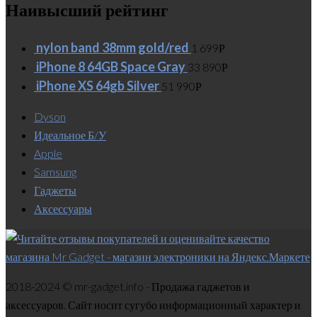
Наивысший рейтинг
nylon band 38mm gold/red
1 699
Р
iPhone 8 64GB Space Gray
33 890
Р
iPhone XS 64gb Silver
51 990
Р
Dyson
Идеальное Б/У
Apple
Samsung
Гаджеты
Аксессуары
2018-2024 © mr-gadget.info - Продажа гаджетов и
аксессуаров. Сайт носит сугубо информационный характер и