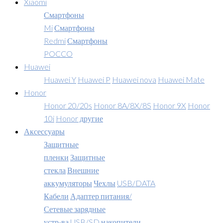
Xiaomi
Смартфоны
Mi
Смартфоны
Redmi
Смартфоны
POCCO
Huawei
Huawei Y
Huawei P
Huawei nova
Huawei Mate
Honor
Honor 20/20s
Honor 8A/8X/8S
Honor 9X
Honor
10i
Honor другие
Аксессуары
Защитные
пленки
Защитные
стекла
Внешние
аккумуляторы
Чехлы
USB/DATA
Кабели
Адаптер питания/
Сетевые зарядные
устр-ва
USB/SD накопители