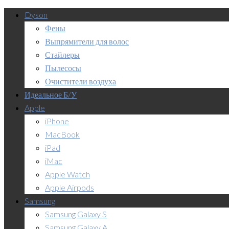
Dyson
Фены
Выпрямители для волос
Стайлеры
Пылесосы
Очистители воздуха
Идеальное Б/У
Apple
iPhone
MacBook
iPad
iMac
Apple Watch
Apple Airpods
Samsung
Samsung Galaxy S
Samsung Galaxy A