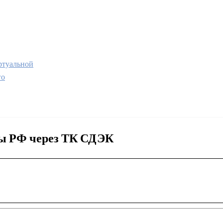
туальной
го
ны РФ через ТК СДЭК