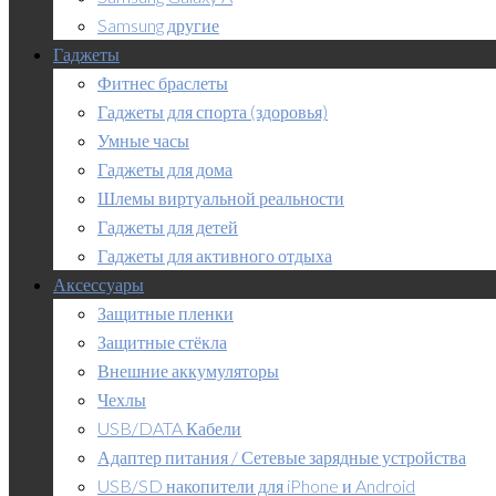
Samsung другие
Гаджеты
Фитнес браслеты
Гаджеты для спорта (здоровья)
Умные часы
Гаджеты для дома
Шлемы виртуальной реальности
Гаджеты для детей
Гаджеты для активного отдыха
Аксессуары
Защитные пленки
Защитные стёкла
Внешние аккумуляторы
Чехлы
USB/DATA Кабели
Адаптер питания / Сетевые зарядные устройства
USB/SD накопители для iPhone и Android