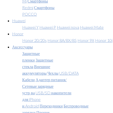
Mi
Смартфоны
Redmi
Смартфоны
POCCO
Huawei
Huawei Y
Huawei P
Huawei nova
Huawei Mate
Honor
Honor 20/20s
Honor 8A/8X/8S
Honor 9X
Honor 10i
Аксессуары
Защитные
пленки
Защитные
стекла
Внешние
аккумуляторы
Чехлы
USB/DATA
Кабели
Адаптер питания/
Сетевые зарядные
устр-ва
USB/SD накопители
для iPhone
и Android
Переходники
Беспроводные
зарядки
Прочие