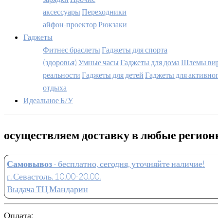
аксессуары
Переходники
айфон-проектор
Рюкзаки
Гаджеты
Фитнес браслеты
Гаджеты для спорта
(здоровья)
Умные часы
Гаджеты для дома
Шлемы вир
реальности
Гаджеты для детей
Гаджеты для активно
отдыха
Идеальное Б/У
осуществляем доставку в любые регио
Самовывоз
- бесплатно, сегодня, уточняйте наличие!
г. Севастоль. 10.00-20.00.
Выдача ТЦ Мандарин
Оплата: