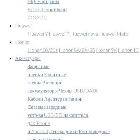
Mi
Смартфоны
Redmi
Смартфоны
POCCO
Huawei
Huawei Y
Huawei P
Huawei nova
Huawei Mate
Honor
Honor 20/20s
Honor 8A/8X/8S
Honor 9X
Honor 10i
Аксессуары
Защитные
пленки
Защитные
стекла
Внешние
аккумуляторы
Чехлы
USB/DATA
Кабели
Адаптер питания/
Сетевые зарядные
устр-ва
USB/SD накопители
для iPhone
и Android
Переходники
Беспроводные
зарядки
Прочие