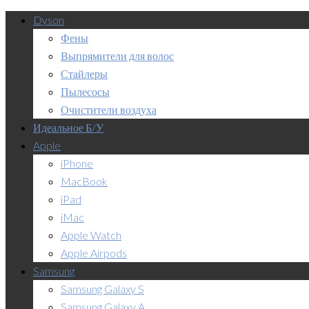
Dyson
Фены
Выпрямители для волос
Стайлеры
Пылесосы
Очистители воздуха
Идеальное Б/У
Apple
iPhone
MacBook
iPad
iMac
Apple Watch
Apple Airpods
Samsung
Samsung Galaxy S
Samsung Galaxy A