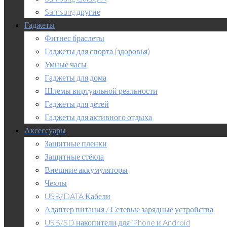
Samsung другие
Гаджеты
Фитнес браслеты
Гаджеты для спорта (здоровья)
Умные часы
Гаджеты для дома
Шлемы виртуальной реальности
Гаджеты для детей
Гаджеты для активного отдыха
Аксессуары
Защитные пленки
Защитные стёкла
Внешние аккумуляторы
Чехлы
USB/DATA Кабели
Адаптер питания / Сетевые зарядные устройства
USB/SD накопители для iPhone и Android