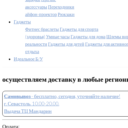
аксессуары
Переходники
айфон-проектор
Рюкзаки
Гаджеты
Фитнес браслеты
Гаджеты для спорта
(здоровья)
Умные часы
Гаджеты для дома
Шлемы вир
реальности
Гаджеты для детей
Гаджеты для активно
отдыха
Идеальное Б/У
осуществляем доставку в любые регио
Самовывоз
- бесплатно, сегодня, уточняйте наличие!
г. Севастоль. 10.00-20.00.
Выдача ТЦ Мандарин
Оплата: