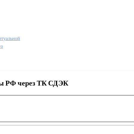
туальной
го
ны РФ через ТК СДЭК