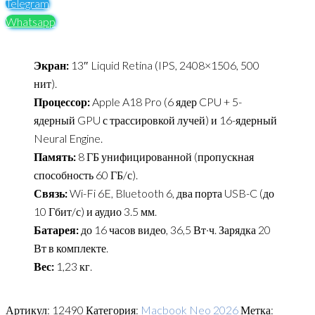
Telegram
Whatsapp
Экран:
13″ Liquid Retina (IPS, 2408×1506, 500
нит).
Процессор:
Apple A18 Pro (6 ядер CPU + 5-
ядерный GPU с трассировкой лучей) и 16-ядерный
Neural Engine.
Память:
8 ГБ унифицированной (пропускная
способность 60 ГБ/с).
Связь:
Wi-Fi 6E, Bluetooth 6, два порта USB-C (до
10 Гбит/с) и аудио 3.5 мм.
Батарея:
до 16 часов видео, 36,5 Вт·ч. Зарядка 20
Вт в комплекте.
Вес:
1,23 кг.
Артикул:
12490
Категория:
Macbook Neo 2026
Метка: