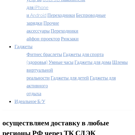
для iPhone
и Android
Переходники
Беспроводные
зарядки
Прочие
аксессуары
Переходники
айфон-проектор
Рюкзаки
Гаджеты
Фитнес браслеты
Гаджеты для спорта
(здоровья)
Умные часы
Гаджеты для дома
Шлемы
виртуальной
реальности
Гаджеты для детей
Гаджеты для
активного
отдыха
Идеальное Б/У
осуществляем доставку в любые
регионы РФ через ТК СДЭК