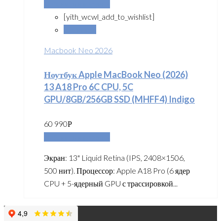
Добавить в корзину
[yith_wcwl_add_to_wishlist]
Сравнить
Macbook Neo 2026
Ноутбук Apple MacBook Neo (2026)
13 A18 Pro 6C CPU, 5C
GPU/8GB/256GB SSD (MHFF4) Indigo
60 990
Р
Добавить в корзину
Экран: 13" Liquid Retina (IPS, 2408×1506,
500 нит). Процессор: Apple A18 Pro (6 ядер
CPU + 5-ядерный GPU с трассировкой...