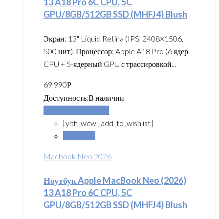
13 A18 Pro 6C CPU, 5C
GPU/8GB/512GB SSD (MHFJ4) Blush
Экран: 13" Liquid Retina (IPS, 2408×1506,
500 нит). Процессор: Apple A18 Pro (6 ядер
CPU + 5-ядерный GPU с трассировкой...
69 990
Р
Доступность:
В наличии
Добавить в корзину
[yith_wcwl_add_to_wishlist]
Сравнить
Macbook Neo 2026
Ноутбук Apple MacBook Neo (2026)
13 A18 Pro 6C CPU, 5C
GPU/8GB/512GB SSD (MHFJ4) Blush