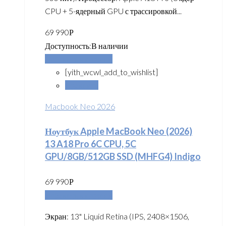
CPU + 5-ядерный GPU с трассировкой...
69 990
Р
Доступность:
В наличии
Добавить в корзину
[yith_wcwl_add_to_wishlist]
Сравнить
Macbook Neo 2026
Ноутбук Apple MacBook Neo (2026)
13 A18 Pro 6C CPU, 5C
GPU/8GB/512GB SSD (MHFG4) Indigo
69 990
Р
Добавить в корзину
Экран: 13" Liquid Retina (IPS, 2408×1506,