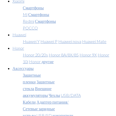
Xiaomi
Смартфоны
Mi
Смартфоны
Redmi
Смартфоны
POCCO
Huawei
Huawei Y
Huawei P
Huawei nova
Huawei Mate
Honor
Honor 20/20s
Honor 8A/8X/8S
Honor 9X
Honor
10i
Honor другие
Аксессуары
Защитные
пленки
Защитные
стекла
Внешние
аккумуляторы
Чехлы
USB/DATA
Кабели
Адаптер питания/
Сетевые зарядные
устр-ва
USB/SD накопители