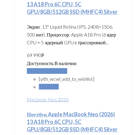
13 A18 Pro 6C CPU, 5C
GPU/8GB/512GB SSD (MHFC4) Silver
Экран: 13" Liquid Retina (IPS, 2408×1506,
500 нит). Процессор: Apple A18 Pro (6 ядер
CPU + 5-ядерный GPU с трассировкой...
69 990
Р
Доступность:
В наличии
Добавить в корзину
[yith_wcwl_add_to_wishlist]
Сравнить
Macbook Neo 2026
Ноутбук Apple MacBook Neo (2026)
13 A18 Pro 6C CPU, 5C
GPU/8GB/512GB SSD (MHFC4) Silver