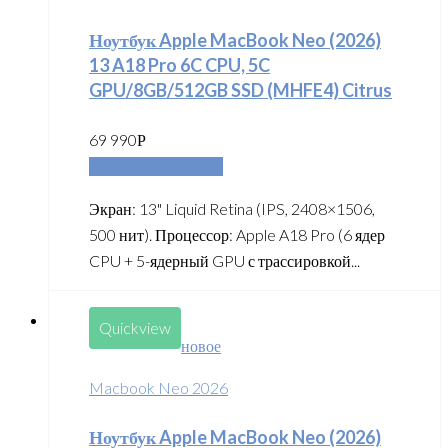
Ноутбук Apple MacBook Neo (2026)
13 A18 Pro 6C CPU, 5C
GPU/8GB/512GB SSD (MHFE4) Citrus
69 990
Р
Добавить в корзину
Экран: 13" Liquid Retina (IPS, 2408×1506,
500 нит). Процессор: Apple A18 Pro (6 ядер
CPU + 5-ядерный GPU с трассировкой...
Quickview
новое
Macbook Neo 2026
Ноутбук Apple MacBook Neo (2026)