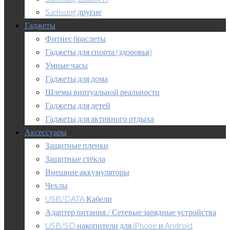
Samsung другие
Гаджеты
Фитнес браслеты
Гаджеты для спорта (здоровья)
Умные часы
Гаджеты для дома
Шлемы виртуальной реальности
Гаджеты для детей
Гаджеты для активного отдыха
Аксессуары
Защитные пленки
Защитные стёкла
Внешние аккумуляторы
Чехлы
USB/DATA Кабели
Адаптер питания / Сетевые зарядные устройства
USB/SD накопители для iPhone и Android