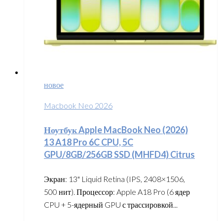
новое
Macbook Neo 2026
Ноутбук Apple MacBook Neo (2026)
13 A18 Pro 6C CPU, 5C
GPU/8GB/256GB SSD (MHFD4) Citrus
Экран: 13" Liquid Retina (IPS, 2408×1506,
500 нит). Процессор: Apple A18 Pro (6 ядер
CPU + 5-ядерный GPU с трассировкой...