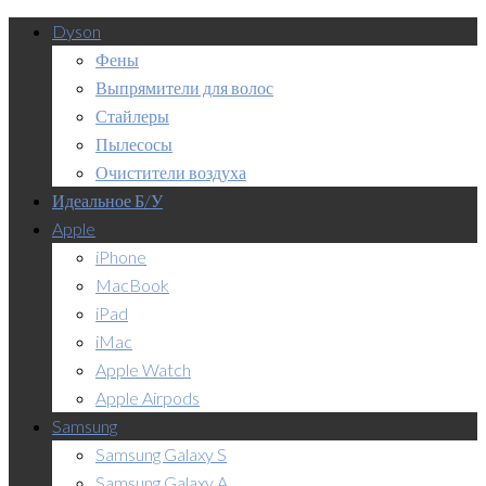
Dyson
Фены
Выпрямители для волос
Стайлеры
Пылесосы
Очистители воздуха
Идеальное Б/У
Apple
iPhone
MacBook
iPad
iMac
Apple Watch
Apple Airpods
Samsung
Samsung Galaxy S
Samsung Galaxy A