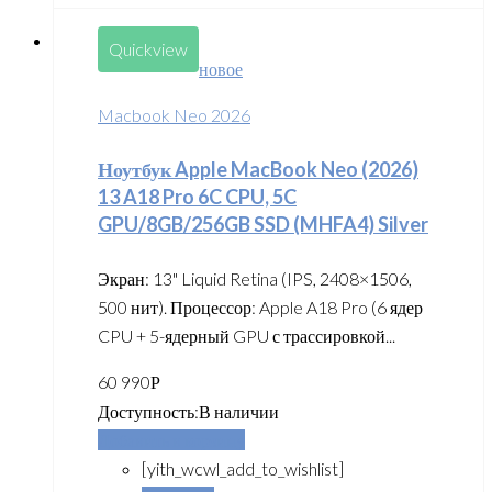
Quickview
новое
Macbook Neo 2026
Ноутбук Apple MacBook Neo (2026)
13 A18 Pro 6C CPU, 5C
GPU/8GB/256GB SSD (MHFA4) Silver
Экран: 13" Liquid Retina (IPS, 2408×1506,
500 нит). Процессор: Apple A18 Pro (6 ядер
CPU + 5-ядерный GPU с трассировкой...
60 990
Р
Доступность:
В наличии
Добавить в корзину
[yith_wcwl_add_to_wishlist]