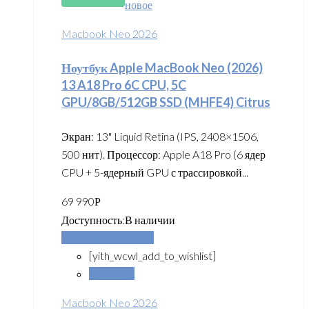
новое
Macbook Neo 2026
Ноутбук Apple MacBook Neo (2026)
13 A18 Pro 6C CPU, 5C
GPU/8GB/512GB SSD (MHFE4) Citrus
Экран: 13" Liquid Retina (IPS, 2408×1506,
500 нит). Процессор: Apple A18 Pro (6 ядер
CPU + 5-ядерный GPU с трассировкой...
69 990
Р
Доступность:
В наличии
Добавить в корзину
[yith_wcwl_add_to_wishlist]
Сравнить
Macbook Neo 2026