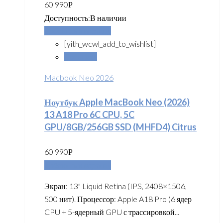
60 990
Р
Доступность:
В наличии
Добавить в корзину
[yith_wcwl_add_to_wishlist]
Сравнить
Macbook Neo 2026
Ноутбук Apple MacBook Neo (2026)
13 A18 Pro 6C CPU, 5C
GPU/8GB/256GB SSD (MHFD4) Citrus
60 990
Р
Добавить в корзину
Экран: 13" Liquid Retina (IPS, 2408×1506,
500 нит). Процессор: Apple A18 Pro (6 ядер
CPU + 5-ядерный GPU с трассировкой...