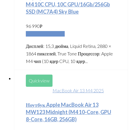
M4 10C CPU, 10C GPU/16Gb/256Gb
SSD (MC7A4) Sky Blue
96 990
Р
Добавить в корзину
Дисплей: 15,3 дюйма, Liquid Retina, 2880 ×
1864 пикселей, True Tone Процессор: Apple
M4 чип (10 ядер CPU, 10 ядер...
Quickview
MacBook Air 13 M4 2025
Ноутбук Apple MacBook Air 13
MW123 Midnight (M4 10-Core, GPU
8-Core, 16GB, 256GB)