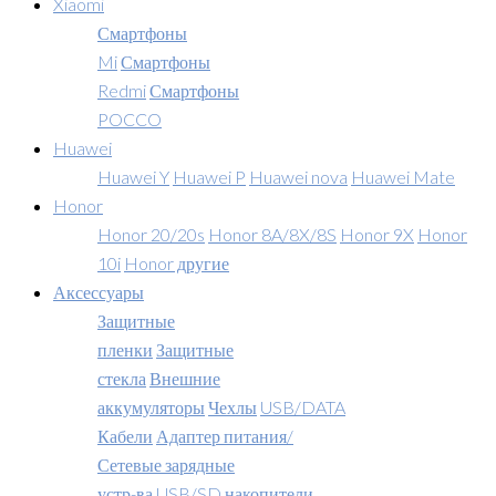
Xiaomi
Смартфоны
Mi
Смартфоны
Redmi
Смартфоны
POCCO
Huawei
Huawei Y
Huawei P
Huawei nova
Huawei Mate
Honor
Honor 20/20s
Honor 8A/8X/8S
Honor 9X
Honor
10i
Honor другие
Аксессуары
Защитные
пленки
Защитные
стекла
Внешние
аккумуляторы
Чехлы
USB/DATA
Кабели
Адаптер питания/
Сетевые зарядные
устр-ва
USB/SD накопители