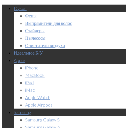
Dyson
Фены
Выпрямители для волос
Стайлеры
Пылесосы
Очистители воздуха
Идеальное Б/У
Apple
iPhone
MacBook
iPad
iMac
Apple Watch
Apple Airpods
Samsung
Samsung Galaxy S
Samsung Galaxy A