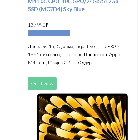
M4 10C CPU, 10C GPU/24Gb/512Gb
SSD (MC7D4) Sky Blue
137 990
Р
Добавить в корзину
Дисплей: 15,3 дюйма, Liquid Retina, 2880 ×
1864 пикселей, True Tone Процессор: Apple
M4 чип (10 ядер CPU, 10 ядер...
Quickview