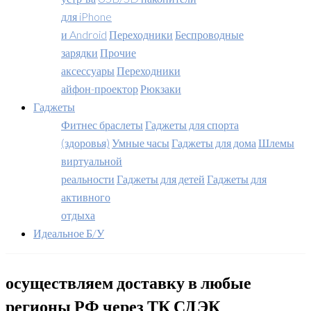
для iPhone
и Android
Переходники
Беспроводные
зарядки
Прочие
аксессуары
Переходники
айфон-проектор
Рюкзаки
Гаджеты
Фитнес браслеты
Гаджеты для спорта
(здоровья)
Умные часы
Гаджеты для дома
Шлемы
виртуальной
реальности
Гаджеты для детей
Гаджеты для
активного
отдыха
Идеальное Б/У
осуществляем доставку в любые
регионы РФ через ТК СДЭК