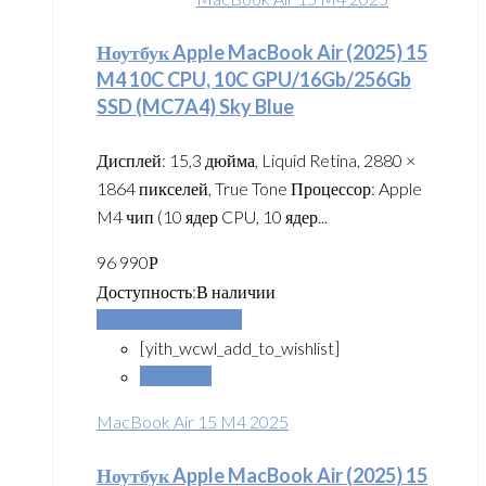
Ноутбук Apple MacBook Air (2025) 15
M4 10C CPU, 10C GPU/16Gb/256Gb
SSD (MC7A4) Sky Blue
Дисплей: 15,3 дюйма, Liquid Retina, 2880 ×
1864 пикселей, True Tone Процессор: Apple
M4 чип (10 ядер CPU, 10 ядер...
96 990
Р
Доступность:
В наличии
Добавить в корзину
[yith_wcwl_add_to_wishlist]
Сравнить
MacBook Air 15 M4 2025
Ноутбук Apple MacBook Air (2025) 15