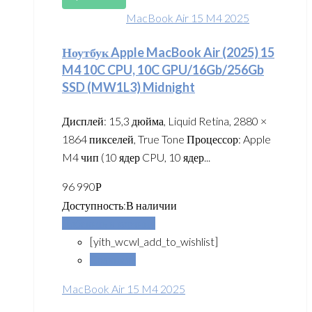
MacBook Air 15 M4 2025
Ноутбук Apple MacBook Air (2025) 15
M4 10C CPU, 10C GPU/16Gb/256Gb
SSD (MW1L3) Midnight
Дисплей: 15,3 дюйма, Liquid Retina, 2880 ×
1864 пикселей, True Tone Процессор: Apple
M4 чип (10 ядер CPU, 10 ядер...
96 990
Р
Доступность:
В наличии
Добавить в корзину
[yith_wcwl_add_to_wishlist]
Сравнить
MacBook Air 15 M4 2025