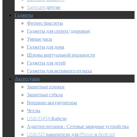
Samsung другие
Гаджеты
Фитнес браслеты
Гаджеты для спорта (здоровья)
Умные часы
Гаджеты для дома
Шлемы виртуальной реальности
Гаджеты для детей
Гаджеты для активного отдыха
Аксессуары
Защитные пленки
Защитные стёкла
Внешние аккумуляторы
Чехлы
USB/DATA Кабели
Адаптер питания / Сетевые зарядные устройства
USB/SD накопители для iPhone и Android