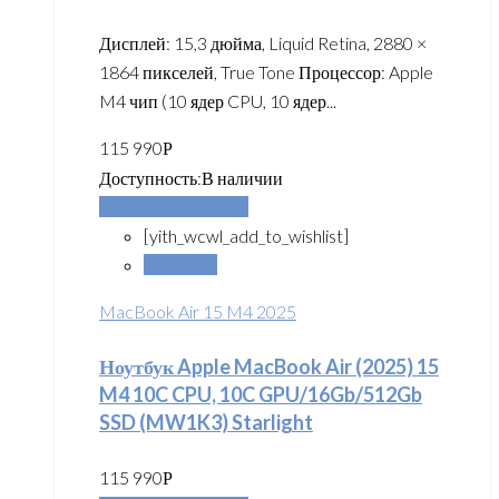
Дисплей: 15,3 дюйма, Liquid Retina, 2880 ×
1864 пикселей, True Tone Процессор: Apple
M4 чип (10 ядер CPU, 10 ядер...
115 990
Р
Доступность:
В наличии
Добавить в корзину
[yith_wcwl_add_to_wishlist]
Сравнить
MacBook Air 15 M4 2025
Ноутбук Apple MacBook Air (2025) 15
M4 10C CPU, 10C GPU/16Gb/512Gb
SSD (MW1K3) Starlight
115 990
Р