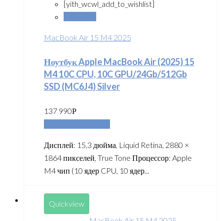
[yith_wcwl_add_to_wishlist]
Сравнить
MacBook Air 15 M4 2025
Ноутбук Apple MacBook Air (2025) 15
M4 10C CPU, 10C GPU/24Gb/512Gb
SSD (MC6J4) Silver
137 990
Р
Добавить в корзину
Дисплей: 15,3 дюйма, Liquid Retina, 2880 ×
1864 пикселей, True Tone Процессор: Apple
M4 чип (10 ядер CPU, 10 ядер...
Quickview
MacBook Air 15 M4 2025