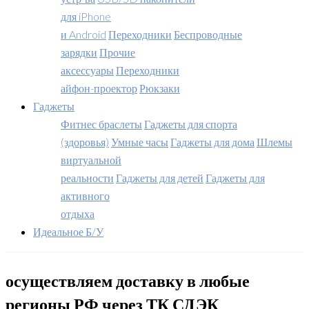
для iPhone
и Android
Переходники
Беспроводные
зарядки
Прочие
аксессуары
Переходники
айфон-проектор
Рюкзаки
Гаджеты
Фитнес браслеты
Гаджеты для спорта
(здоровья)
Умные часы
Гаджеты для дома
Шлемы
виртуальной
реальности
Гаджеты для детей
Гаджеты для
активного
отдыха
Идеальное Б/У
осуществляем доставку в любые
регионы РФ через ТК СДЭК