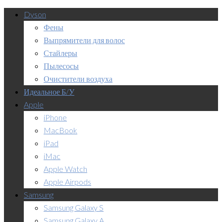
Dyson
Фены
Выпрямители для волос
Стайлеры
Пылесосы
Очистители воздуха
Идеальное Б/У
Apple
iPhone
MacBook
iPad
iMac
Apple Watch
Apple Airpods
Samsung
Samsung Galaxy S
Samsung Galaxy A