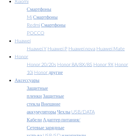
Xiaomi
Смартфоны
Mi
Смартфоны
Redmi
Смартфоны
POCCO
Huawei
Huawei Y
Huawei P
Huawei nova
Huawei Mate
Honor
Honor 20/20s
Honor 8A/8X/8S
Honor 9X
Honor
10i
Honor другие
Аксессуары
Защитные
пленки
Защитные
стекла
Внешние
аккумуляторы
Чехлы
USB/DATA
Кабели
Адаптер питания/
Сетевые зарядные
устр-ва
USB/SD накопители