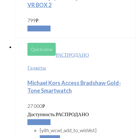
VR BOX 2
799
Р
Подробнее
Quickview
РАСПРОДАНО
Гаджеты
Michael Kors Access Bradshaw Gold-
Tone Smartwatch
27 000
Р
Доступность:
РАСПРОДАНО
Подробнее
[yith_wcwl_add_to_wishlist]