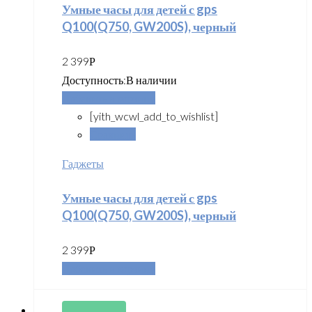
Умные часы для детей с gps
Q100(Q750, GW200S), черный
2 399
Р
Доступность:
В наличии
Добавить в корзину
[yith_wcwl_add_to_wishlist]
Сравнить
Гаджеты
Умные часы для детей с gps
Q100(Q750, GW200S), черный
2 399
Р
Добавить в корзину