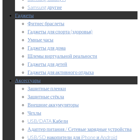
Samsung другие
Гаджеты
Фитнес браслеты
Гаджеты для спорта (здоровья)
Умные часы
Гаджеты для дома
Шлемы виртуальной реальности
Гаджеты для детей
Гаджеты для активного отдыха
Аксессуары
Защитные пленки
Защитные стёкла
Внешние аккумуляторы
Чехлы
USB/DATA Кабели
Адаптер питания / Сетевые зарядные устройства
USB/SD накопители для iPhone и Android