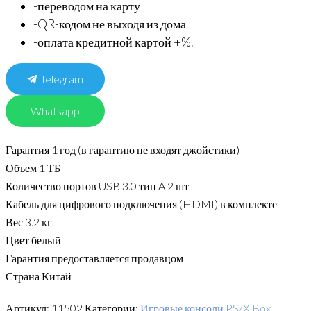
-переводом на карту
-QR-кодом не выходя из дома
-оплата кредитной картой +%.
Telegram
Whatsapp
Гарантия
1
год (в гарантию не входят джойстики)
Объем
1
ТБ
Количество портов USB 3.0 тип
A
2 шт
Кабель для цифрового подключения
(HDMI)
в
комплекте
Вес
3.2 кг
Цвет
белый
Гарантия
предоставляется
продавцом
Страна
Китай
Артикул:
11502
Категории:
Игровые консоли PS/X Box
,