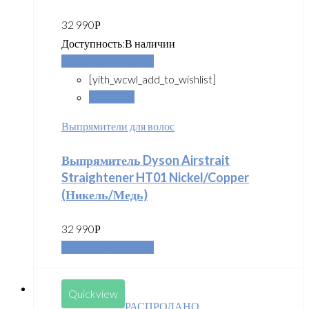
32 990
Р
Доступность:
В наличии
Добавить в корзину
[yith_wcwl_add_to_wishlist]
Сравнить
Выпрямители для волос
Выпрямитель Dyson Airstrait
Straightener HT01 Nickel/Copper
(Никель/Медь)
32 990
Р
Добавить в корзину
Quickview
РАСПРОДАНО