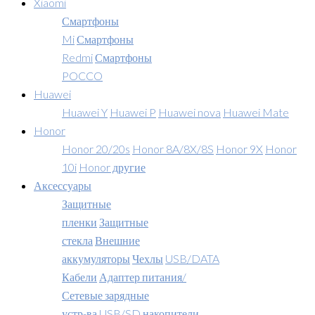
Xiaomi
Смартфоны
Mi
Смартфоны
Redmi
Смартфоны
POCCO
Huawei
Huawei Y
Huawei P
Huawei nova
Huawei Mate
Honor
Honor 20/20s
Honor 8A/8X/8S
Honor 9X
Honor
10i
Honor другие
Аксессуары
Защитные
пленки
Защитные
стекла
Внешние
аккумуляторы
Чехлы
USB/DATA
Кабели
Адаптер питания/
Сетевые зарядные
устр-ва
USB/SD накопители