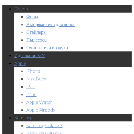
Dyson
Фены
Выпрямители для волос
Стайлеры
Пылесосы
Очистители воздуха
Идеальное Б/У
Apple
iPhone
MacBook
iPad
iMac
Apple Watch
Apple Airpods
Samsung
Samsung Galaxy S
Samsung Galaxy A