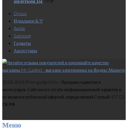
оплеткой 1м
799
Р
Dyson
Идеальное Б/У
Apple
Samsung
Гаджеты
Аксессуары
2018-2024 © mr-gadget.info - Продажа гаджетов и
аксессуаров. Сайт носит сугубо информационный характер и
не является публичной офертой, определяемой Статьей 437 (2)
ГК РФ
Меню