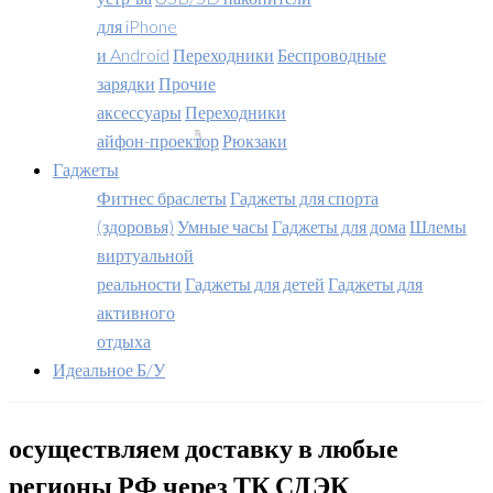
для iPhone
и Android
Переходники
Беспроводные
зарядки
Прочие
аксессуары
Переходники
айфон-проектор
Рюкзаки
Гаджеты
Фитнес браслеты
Гаджеты для спорта
(здоровья)
Умные часы
Гаджеты для дома
Шлемы
виртуальной
реальности
Гаджеты для детей
Гаджеты для
активного
отдыха
Идеальное Б/У
осуществляем доставку в любые
регионы РФ через ТК СДЭК