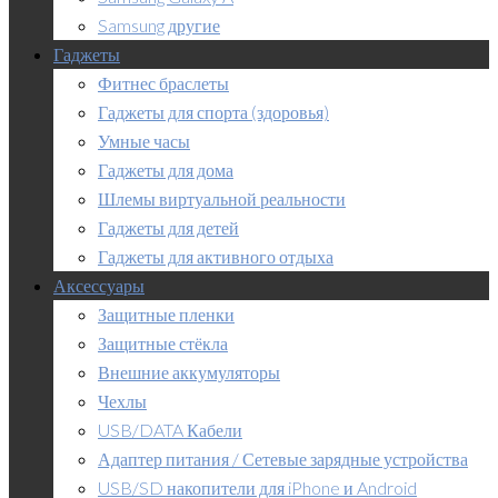
Samsung другие
Гаджеты
Фитнес браслеты
Гаджеты для спорта (здоровья)
Умные часы
Гаджеты для дома
Шлемы виртуальной реальности
Гаджеты для детей
Гаджеты для активного отдыха
Аксессуары
Защитные пленки
Защитные стёкла
Внешние аккумуляторы
Чехлы
USB/DATA Кабели
Адаптер питания / Сетевые зарядные устройства
USB/SD накопители для iPhone и Android