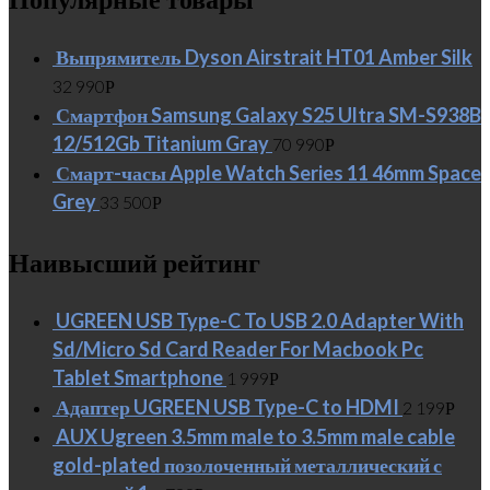
Выпрямитель Dyson Airstrait HT01 Amber Silk
32 990
Р
Смартфон Samsung Galaxy S25 Ultra SM-S938B
12/512Gb Titanium Gray
70 990
Р
Смарт-часы Apple Watch Series 11 46mm Space
Grey
33 500
Р
Наивысший рейтинг
UGREEN USB Type-C To USB 2.0 Adapter With
Sd/Micro Sd Card Reader For Macbook Pc
Tablet Smartphone
1 999
Р
Адаптер UGREEN USB Type-C to HDMI
2 199
Р
AUX Ugreen 3.5mm male to 3.5mm male cable
gold-plated позолоченный металлический с