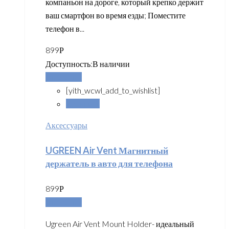
компаньон на дороге, который крепко держит
ваш смартфон во время езды; Поместите
телефон в...
899
Р
Доступность:
В наличии
Выбрать ...
[yith_wcwl_add_to_wishlist]
Сравнить
Аксессуары
UGREEN Air Vent Магнитный
держатель в авто для телефона
899
Р
Выбрать ...
Ugreen Air Vent Mount Holder- идеальный