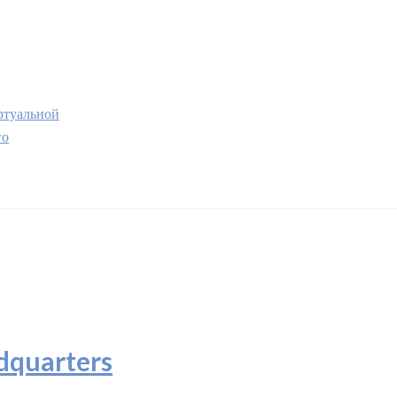
туальной
го
dquarters