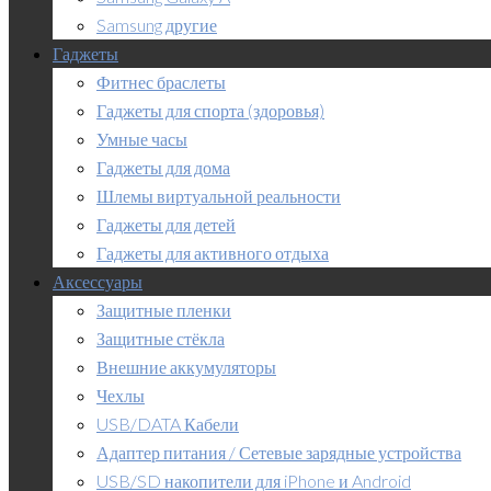
Samsung другие
Гаджеты
Фитнес браслеты
Гаджеты для спорта (здоровья)
Умные часы
Гаджеты для дома
Шлемы виртуальной реальности
Гаджеты для детей
Гаджеты для активного отдыха
Аксессуары
Защитные пленки
Защитные стёкла
Внешние аккумуляторы
Чехлы
USB/DATA Кабели
Адаптер питания / Сетевые зарядные устройства
USB/SD накопители для iPhone и Android