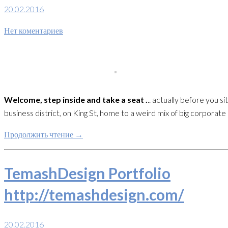
20.02.2016
Нет коментариев
Welcome, step inside and take a seat .
.. actually before you 
business district, on King St, home to a weird mix of big corporat
Продолжить чтение →
TemashDesign Portfolio
http://temashdesign.com/
20.02.2016