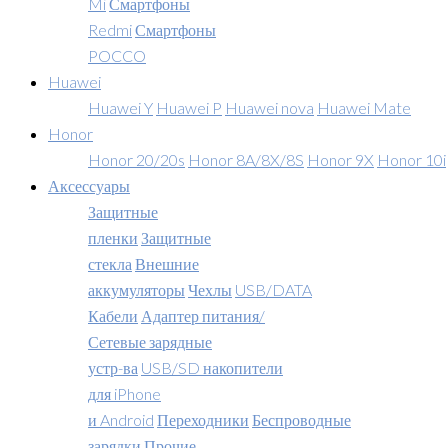
Mi
Смартфоны
Redmi
Смартфоны
POCCO
Huawei
Huawei Y
Huawei P
Huawei nova
Huawei Mate
Honor
Honor 20/20s
Honor 8A/8X/8S
Honor 9X
Honor 10i
Аксессуары
Защитные
пленки
Защитные
стекла
Внешние
аккумуляторы
Чехлы
USB/DATA
Кабели
Адаптер питания/
Сетевые зарядные
устр-ва
USB/SD накопители
для iPhone
и Android
Переходники
Беспроводные
зарядки
Прочие