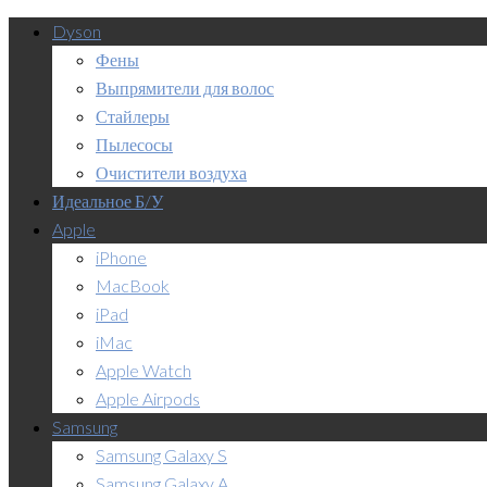
Dyson
Фены
Выпрямители для волос
Стайлеры
Пылесосы
Очистители воздуха
Идеальное Б/У
Apple
iPhone
MacBook
iPad
iMac
Apple Watch
Apple Airpods
Samsung
Samsung Galaxy S
Samsung Galaxy A