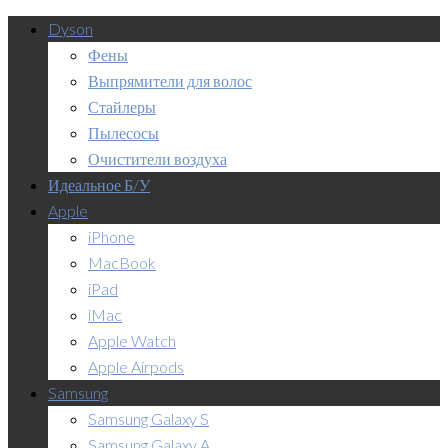
Dyson
Фены
Выпрямители для волос
Стайлеры
Пылесосы
Очистители воздуха
Идеальное Б/У
Apple
iPhone
MacBook
iPad
iMac
Apple Watch
Apple Airpods
Samsung
Samsung Galaxy S
Samsung Galaxy A