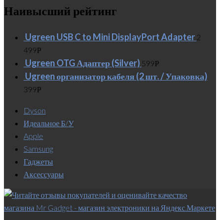
Наивысший рейтинг
Ugreen USB C to Mini DisplayPort Adapter
2
499
Р
Ugreen OTG Адаптер (Silver)
599
Р
Ugreen организатор кабеля (2 шт. / Упаковка)
399
Р
Dyson
Идеальное Б/У
Apple
Samsung
Гаджеты
Аксессуары