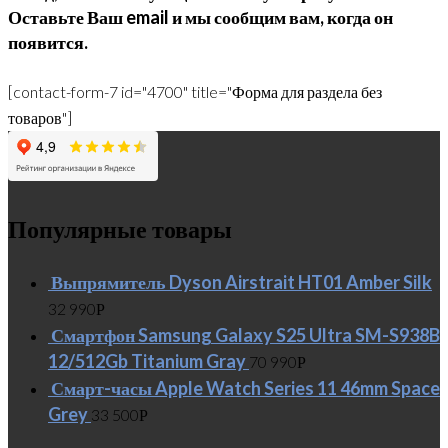
Оставьте Ваш email и мы сообщим вам, когда он
появится.
[contact-form-7 id="4700" title="Форма для раздела без
товаров"]
Популярные товары
Выпрямитель Dyson Airstrait HT01 Amber Silk
32 990
Р
Смартфон Samsung Galaxy S25 Ultra SM-S938B
12/512Gb Titanium Gray
70 990
Р
Смарт-часы Apple Watch Series 11 46mm Space
Grey
33 500
Р