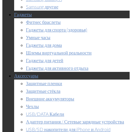
Samsung другие
Гаджеты
Фитнес браслеты
Гаджеты для спорта (здоровья)
Умные часы
Гаджеты для дома
Шлемы виртуальной реальности
Гаджеты для детей
Гаджеты для активного отдыха
Аксессуары
Защитные пленки
Защитные стёкла
Внешние аккумуляторы
Чехлы
USB/DATA Кабели
Адаптер питания / Сетевые зарядные устройства
USB/SD накопители для iPhone и Android