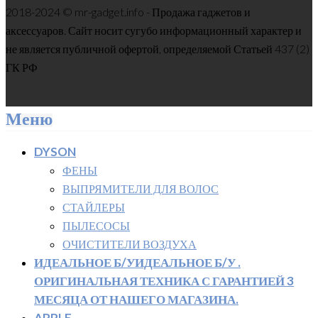
2018-2024 © mr-gadget.info - Продажа гаджетов и
аксессуаров. Сайт носит сугубо информационный характер и
не является публичной офертой, определяемой Статьей 437 (2)
ГК РФ
Меню
DYSON
ФЕНЫ
ВЫПРЯМИТЕЛИ ДЛЯ ВОЛОС
СТАЙЛЕРЫ
ПЫЛЕСОСЫ
ОЧИСТИТЕЛИ ВОЗДУХА
ИДЕАЛЬНОЕ Б/У
ИДЕАЛЬНОЕ Б/У .
ОРИГИНАЛЬНАЯ ТЕХНИКА С ГАРАНТИЕЙ 3
МЕСЯЦА ОТ НАШЕГО МАГАЗИНА.
APPLE