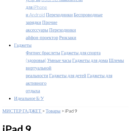
для iPhone
и Android
Переходники
Беспроводные
зарядки
Прочие
аксессуары
Переходники
айфон-проектор
Рюкзаки
Гаджеты
Фитнес браслеты
Гаджеты для спорта
(здоровья)
Умные часы
Гаджеты для дома
Шлемы
виртуальной
реальности
Гаджеты для детей
Гаджеты для
активного
отдыха
Идеальное Б/У
МИСТЕР ГАДЖЕТ
>
Товары
>
iPad 9
iPad 9