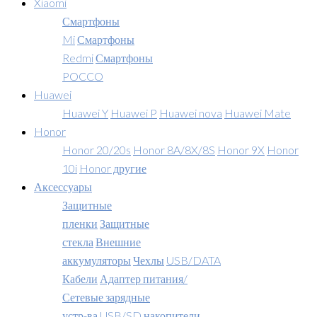
Xiaomi
Смартфоны
Mi
Смартфоны
Redmi
Смартфоны
POCCO
Huawei
Huawei Y
Huawei P
Huawei nova
Huawei Mate
Honor
Honor 20/20s
Honor 8A/8X/8S
Honor 9X
Honor
10i
Honor другие
Аксессуары
Защитные
пленки
Защитные
стекла
Внешние
аккумуляторы
Чехлы
USB/DATA
Кабели
Адаптер питания/
Сетевые зарядные
устр-ва
USB/SD накопители