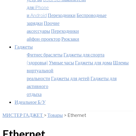
для iPhone
и Android
Переходники
Беспроводные
зарядки
Прочие
аксессуары
Переходники
айфон-проектор
Рюкзаки
Гаджеты
Фитнес браслеты
Гаджеты для спорта
(здоровья)
Умные часы
Гаджеты для дома
Шлемы
виртуальной
реальности
Гаджеты для детей
Гаджеты для
активного
отдыха
Идеальное Б/У
МИСТЕР ГАДЖЕТ
>
Товары
>
Ethernet
Ethernet