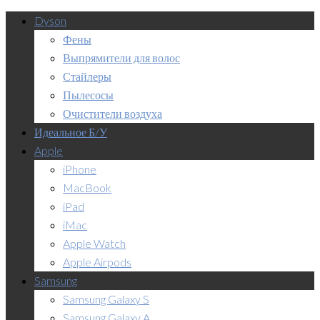
Dyson
Фены
Выпрямители для волос
Стайлеры
Пылесосы
Очистители воздуха
Идеальное Б/У
Apple
iPhone
MacBook
iPad
iMac
Apple Watch
Apple Airpods
Samsung
Samsung Galaxy S
Samsung Galaxy A