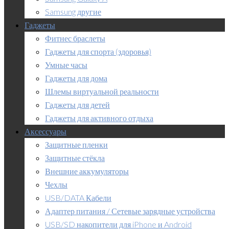
Samsung другие
Гаджеты
Фитнес браслеты
Гаджеты для спорта (здоровья)
Умные часы
Гаджеты для дома
Шлемы виртуальной реальности
Гаджеты для детей
Гаджеты для активного отдыха
Аксессуары
Защитные пленки
Защитные стёкла
Внешние аккумуляторы
Чехлы
USB/DATA Кабели
Адаптер питания / Сетевые зарядные устройства
USB/SD накопители для iPhone и Android