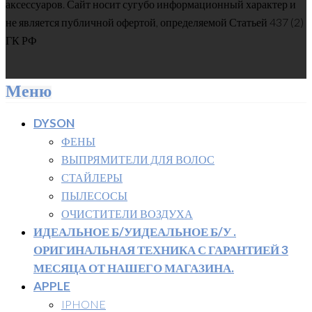
аксессуаров. Сайт носит сугубо информационный характер и
не является публичной офертой, определяемой Статьей 437 (2)
ГК РФ
Меню
DYSON
ФЕНЫ
ВЫПРЯМИТЕЛИ ДЛЯ ВОЛОС
СТАЙЛЕРЫ
ПЫЛЕСОСЫ
ОЧИСТИТЕЛИ ВОЗДУХА
ИДЕАЛЬНОЕ Б/У
ИДЕАЛЬНОЕ Б/У .
ОРИГИНАЛЬНАЯ ТЕХНИКА С ГАРАНТИЕЙ 3
МЕСЯЦА ОТ НАШЕГО МАГАЗИНА.
APPLE
IPHONE