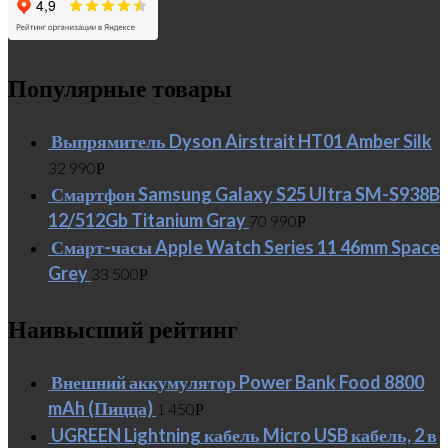
Популярные товары
Выпрямитель Dyson Airstrait HT01 Amber Silk
32 990
Р
Смартфон Samsung Galaxy S25 Ultra SM-S938B
12/512Gb Titanium Gray
70 990
Р
Смарт-часы Apple Watch Series 11 46mm Space
Grey
33 500
Р
Наивысший рейтинг
Внешний аккумулятор Power Bank Food 8800
mAh (Пицца)
1 450
Р
UGREEN Lightning кабель Micro USB кабель, 2 в