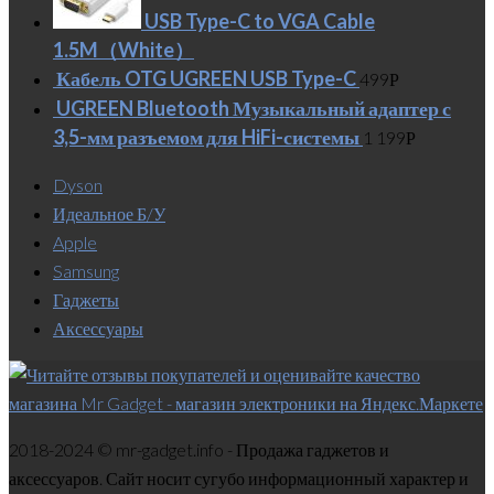
USB Type-C to VGA Cable
1.5M（White）
Кабель OTG UGREEN USB Type-C
499
Р
UGREEN Bluetooth Музыкальный адаптер с
3,5-мм разъемом для HiFi-системы
1 199
Р
Dyson
Идеальное Б/У
Apple
Samsung
Гаджеты
Аксессуары
2018-2024 © mr-gadget.info - Продажа гаджетов и
аксессуаров. Сайт носит сугубо информационный характер и