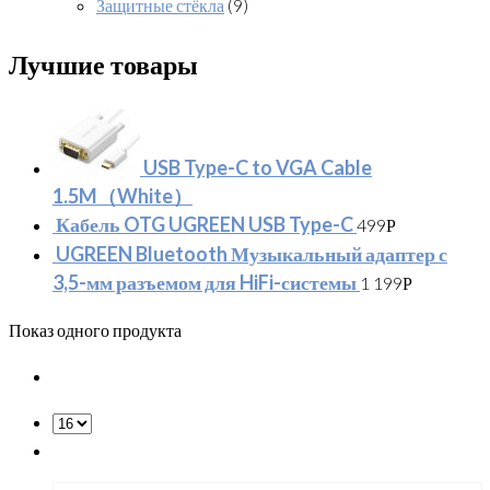
Защитные стёкла
(9)
Лучшие товары
USB Type-C to VGA Cable
1.5M（White）
Кабель OTG UGREEN USB Type-C
499
Р
UGREEN Bluetooth Музыкальный адаптер с
3,5-мм разъемом для HiFi-системы
1 199
Р
Показ одного продукта