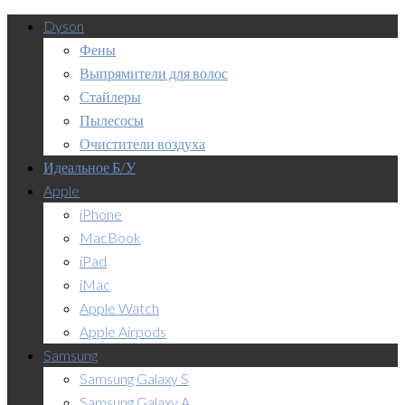
Dyson
Фены
Выпрямители для волос
Стайлеры
Пылесосы
Очистители воздуха
Идеальное Б/У
Apple
iPhone
MacBook
iPad
iMac
Apple Watch
Apple Airpods
Samsung
Samsung Galaxy S
Samsung Galaxy A