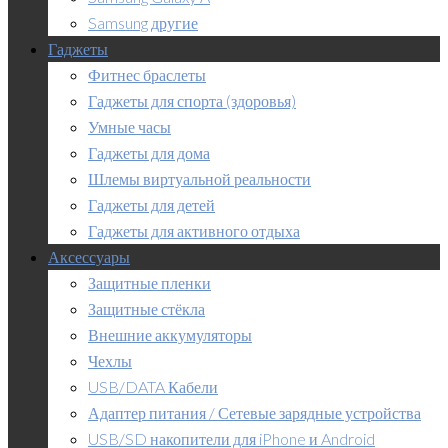
Samsung другие
Гаджеты
Фитнес браслеты
Гаджеты для спорта (здоровья)
Умные часы
Гаджеты для дома
Шлемы виртуальной реальности
Гаджеты для детей
Гаджеты для активного отдыха
Аксессуары
Защитные пленки
Защитные стёкла
Внешние аккумуляторы
Чехлы
USB/DATA Кабели
Адаптер питания / Сетевые зарядные устройства
USB/SD накопители для iPhone и Android