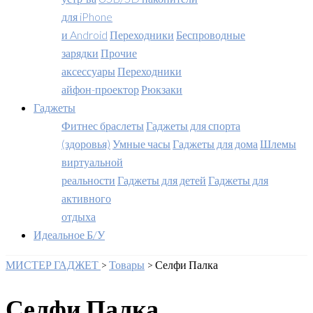
для iPhone
и Android
Переходники
Беспроводные
зарядки
Прочие
аксессуары
Переходники
айфон-проектор
Рюкзаки
Гаджеты
Фитнес браслеты
Гаджеты для спорта
(здоровья)
Умные часы
Гаджеты для дома
Шлемы
виртуальной
реальности
Гаджеты для детей
Гаджеты для
активного
отдыха
Идеальное Б/У
МИСТЕР ГАДЖЕТ
>
Товары
>
Селфи Палка
Селфи Палка