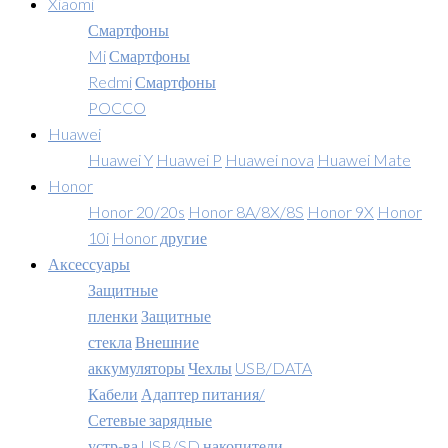
Xiaomi
Смартфоны
Mi
Смартфоны
Redmi
Смартфоны
POCCO
Huawei
Huawei Y
Huawei P
Huawei nova
Huawei Mate
Honor
Honor 20/20s
Honor 8A/8X/8S
Honor 9X
Honor
10i
Honor другие
Аксессуары
Защитные
пленки
Защитные
стекла
Внешние
аккумуляторы
Чехлы
USB/DATA
Кабели
Адаптер питания/
Сетевые зарядные
устр-ва
USB/SD накопители