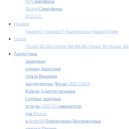
Mi
Смартфоны
Redmi
Смартфоны
POCCO
Huawei
Huawei Y
Huawei P
Huawei nova
Huawei Mate
Honor
Honor 20/20s
Honor 8A/8X/8S
Honor 9X
Honor 10i
Аксессуары
Защитные
пленки
Защитные
стекла
Внешние
аккумуляторы
Чехлы
USB/DATA
Кабели
Адаптер питания/
Сетевые зарядные
устр-ва
USB/SD накопители
для iPhone
и Android
Переходники
Беспроводные
зарядки
Прочие