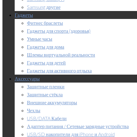
Samsung другие
Гаджеты
Фитнес браслеты
Гаджеты для спорта (здоровья)
Умные часы
Гаджеты для дома
Шлемы виртуальной реальности
Гаджеты для детей
Гаджеты для активного отдыха
Аксессуары
Защитные пленки
Защитные стёкла
Внешние аккумуляторы
Чехлы
USB/DATA Кабели
Адаптер питания / Сетевые зарядные устройства
USB/SD накопители для iPhone и Android