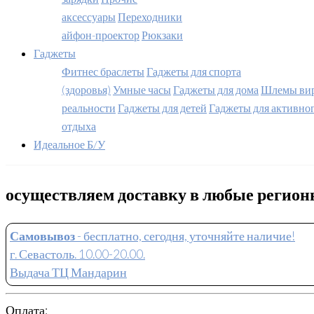
аксессуары
Переходники
айфон-проектор
Рюкзаки
Гаджеты
Фитнес браслеты
Гаджеты для спорта
(здоровья)
Умные часы
Гаджеты для дома
Шлемы вир
реальности
Гаджеты для детей
Гаджеты для активно
отдыха
Идеальное Б/У
осуществляем доставку в любые регио
Самовывоз
- бесплатно, сегодня, уточняйте наличие!
г. Севастоль. 10.00-20.00.
Выдача ТЦ Мандарин
Оплата: