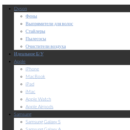
Dyson
Фены
Выпрямители для волос
Стайлеры
Пылесосы
Очистители воздуха
Идеальное Б/У
Apple
iPhone
MacBook
iPad
iMac
Apple Watch
Apple Airpods
Samsung
Samsung Galaxy S
Samsung Galaxy A