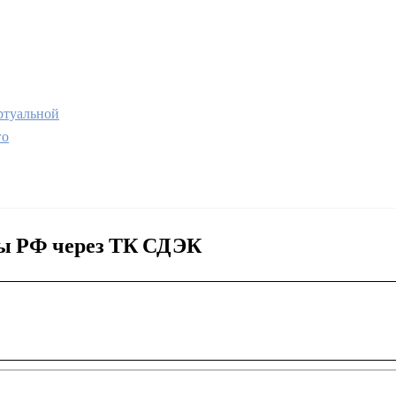
туальной
го
ны РФ через ТК СДЭК