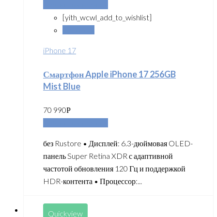
Добавить в корзину
[yith_wcwl_add_to_wishlist]
Сравнить
iPhone 17
Смартфон Apple iPhone 17 256GB
Mist Blue
70 990
Р
Добавить в корзину
без Rustore • Дисплей: 6.3-дюймовая OLED-
панель Super Retina XDR с адаптивной
частотой обновления 120 Гц и поддержкой
HDR-контента • Процессор:...
Quickview