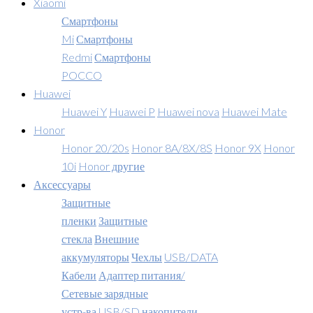
Xiaomi
Смартфоны
Mi
Смартфоны
Redmi
Смартфоны
POCCO
Huawei
Huawei Y
Huawei P
Huawei nova
Huawei Mate
Honor
Honor 20/20s
Honor 8A/8X/8S
Honor 9X
Honor
10i
Honor другие
Аксессуары
Защитные
пленки
Защитные
стекла
Внешние
аккумуляторы
Чехлы
USB/DATA
Кабели
Адаптер питания/
Сетевые зарядные
устр-ва
USB/SD накопители