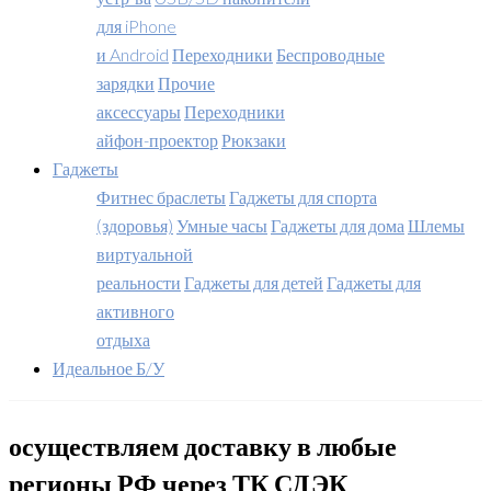
для iPhone
и Android
Переходники
Беспроводные
зарядки
Прочие
аксессуары
Переходники
айфон-проектор
Рюкзаки
Гаджеты
Фитнес браслеты
Гаджеты для спорта
(здоровья)
Умные часы
Гаджеты для дома
Шлемы
виртуальной
реальности
Гаджеты для детей
Гаджеты для
активного
отдыха
Идеальное Б/У
осуществляем доставку в любые
регионы РФ через ТК СДЭК