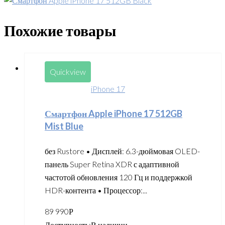
Похожие товары
Quickview
iPhone 17
Смартфон Apple iPhone 17 512GB
Mist Blue
без Rustore • Дисплей: 6.3-дюймовая OLED-
панель Super Retina XDR с адаптивной
частотой обновления 120 Гц и поддержкой
HDR-контента • Процессор:...
89 990
Р
Доступность:
В наличии