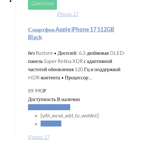
Quickview
iPhone 17
Смартфон Apple iPhone 17 512GB
Black
без Rustore • Дисплей: 6.3-дюймовая OLED-
панель Super Retina XDR с адаптивной
частотой обновления 120 Гц и поддержкой
HDR-контента • Процессор:...
89 990
Р
Доступность:
В наличии
Добавить в корзину
[yith_wcwl_add_to_wishlist]
Сравнить
iPhone 17