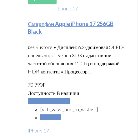
iPhone 17
Смартфон Apple iPhone 17 256GB
Black
без Rustore • Дисплей: 6.3-дюймовая OLED-
панель Super Retina XDR с адаптивной
частотой обновления 120 Гц и поддержкой
HDR-контента • Процессор:...
70 990
Р
Доступность:
В наличии
Добавить в корзину
[yith_wcwl_add_to_wishlist]
Сравнить
iPhone 17