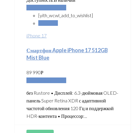
Добавить в корзину
[yith_wcwl_add_to_wishlist]
Сравнить
iPhone 17
Смартфон Apple iPhone 17 512GB
Mist Blue
89 990
Р
Добавить в корзину
без Rustore • Дисплей: 6.3-дюймовая OLED-
панель Super Retina XDR с адаптивной
частотой обновления 120 Гц и поддержкой
HDR-контента • Процессор:...