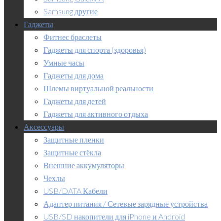
Samsung другие
Гаджеты
Фитнес браслеты
Гаджеты для спорта (здоровья)
Умные часы
Гаджеты для дома
Шлемы виртуальной реальности
Гаджеты для детей
Гаджеты для активного отдыха
Аксессуары
Защитные пленки
Защитные стёкла
Внешние аккумуляторы
Чехлы
USB/DATA Кабели
Адаптер питания / Сетевые зарядные устройства
USB/SD накопители для iPhone и Android