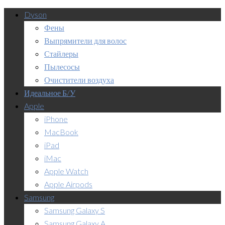
Dyson
Фены
Выпрямители для волос
Стайлеры
Пылесосы
Очистители воздуха
Идеальное Б/У
Apple
iPhone
MacBook
iPad
iMac
Apple Watch
Apple Airpods
Samsung
Samsung Galaxy S
Samsung Galaxy A