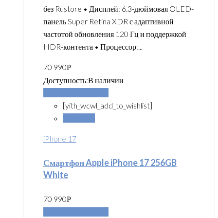
без Rustore • Дисплей: 6.3-дюймовая OLED-
панель Super Retina XDR с адаптивной
частотой обновления 120 Гц и поддержкой
HDR-контента • Процессор:...
70 990
Р
Доступность:
В наличии
Добавить в корзину
[yith_wcwl_add_to_wishlist]
Сравнить
iPhone 17
Смартфон Apple iPhone 17 256GB
White
70 990
Р
Добавить в корзину