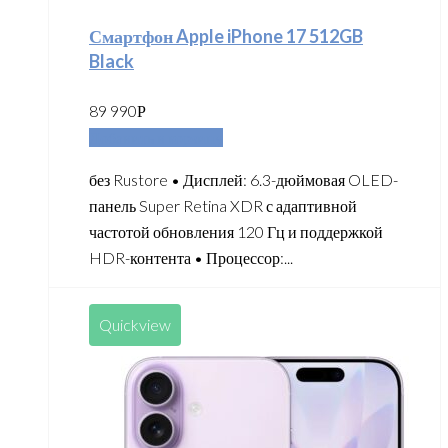
Смартфон Apple iPhone 17 512GB
Black
89 990
Р
Добавить в корзину
без Rustore • Дисплей: 6.3-дюймовая OLED-
панель Super Retina XDR с адаптивной
частотой обновления 120 Гц и поддержкой
HDR-контента • Процессор:...
Quickview