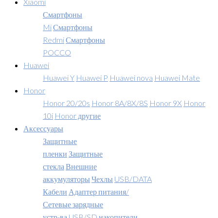
Xiaomi
Смартфоны
Mi
Смартфоны
Redmi
Смартфоны
POCCO
Huawei
Huawei Y
Huawei P
Huawei nova
Huawei Mate
Honor
Honor 20/20s
Honor 8A/8X/8S
Honor 9X
Honor
10i
Honor другие
Аксессуары
Защитные
пленки
Защитные
стекла
Внешние
аккумуляторы
Чехлы
USB/DATA
Кабели
Адаптер питания/
Сетевые зарядные
устр-ва
USB/SD накопители