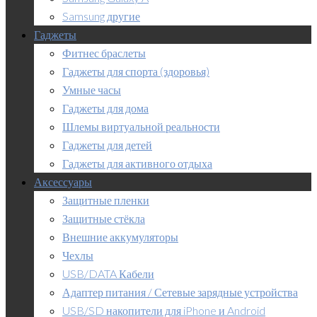
Samsung другие
Гаджеты
Фитнес браслеты
Гаджеты для спорта (здоровья)
Умные часы
Гаджеты для дома
Шлемы виртуальной реальности
Гаджеты для детей
Гаджеты для активного отдыха
Аксессуары
Защитные пленки
Защитные стёкла
Внешние аккумуляторы
Чехлы
USB/DATA Кабели
Адаптер питания / Сетевые зарядные устройства
USB/SD накопители для iPhone и Android