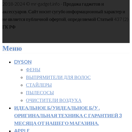
2018-2024 © mr-gadget.info - Продажа гаджетов и
аксессуаров. Сайт носит сугубо информационный характер и
не является публичной офертой, определяемой Статьей 437 (2)
ГК РФ
Меню
DYSON
ФЕНЫ
ВЫПРЯМИТЕЛИ ДЛЯ ВОЛОС
СТАЙЛЕРЫ
ПЫЛЕСОСЫ
ОЧИСТИТЕЛИ ВОЗДУХА
ИДЕАЛЬНОЕ Б/У
ИДЕАЛЬНОЕ Б/У .
ОРИГИНАЛЬНАЯ ТЕХНИКА С ГАРАНТИЕЙ 3
МЕСЯЦА ОТ НАШЕГО МАГАЗИНА.
APPLE