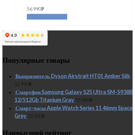
56 990
Р
Добавить в корзину
Популярные товары
Выпрямитель Dyson Airstrait HT01 Amber Silk
32 990
Р
Смартфон Samsung Galaxy S25 Ultra SM-S938B
12/512Gb Titanium Gray
70 990
Р
Смарт-часы Apple Watch Series 11 46mm Space
Grey
33 500
Р
Наивысший рейтинг