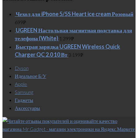
Чехол для iPhone 5/5S Heart ice cream Розовый
699
Р
UGREEN Настольная магнитная подставка для
телефона (White)
1 399
Р
Быстрая зарядка UGREEN Wireless Quick
Charger QC 2.0 10 Вт
3 199
Р
Dyson
Идеальное Б/У
Apple
Samsung
Гаджеты
Аксессуары