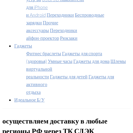
для iPhone
и Android
Переходники
Беспроводные
зарядки
Прочие
аксессуары
Переходники
айфон-проектор
Рюкзаки
Гаджеты
Фитнес браслеты
Гаджеты для спорта
(здоровья)
Умные часы
Гаджеты для дома
Шлемы
виртуальной
реальности
Гаджеты для детей
Гаджеты для
активного
отдыха
Идеальное Б/У
осуществляем доставку в любые
регионы РФ через ТК СДЭК