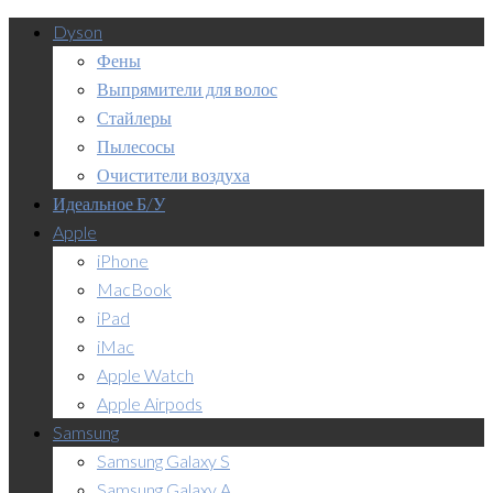
Dyson
Фены
Выпрямители для волос
Стайлеры
Пылесосы
Очистители воздуха
Идеальное Б/У
Apple
iPhone
MacBook
iPad
iMac
Apple Watch
Apple Airpods
Samsung
Samsung Galaxy S
Samsung Galaxy A