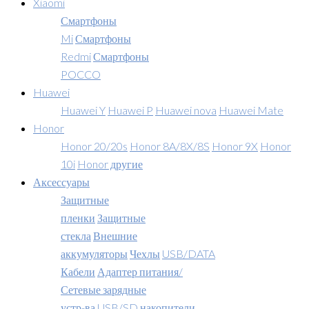
Xiaomi
Смартфоны
Mi
Смартфоны
Redmi
Смартфоны
POCCO
Huawei
Huawei Y
Huawei P
Huawei nova
Huawei Mate
Honor
Honor 20/20s
Honor 8A/8X/8S
Honor 9X
Honor
10i
Honor другие
Аксессуары
Защитные
пленки
Защитные
стекла
Внешние
аккумуляторы
Чехлы
USB/DATA
Кабели
Адаптер питания/
Сетевые зарядные
устр-ва
USB/SD накопители