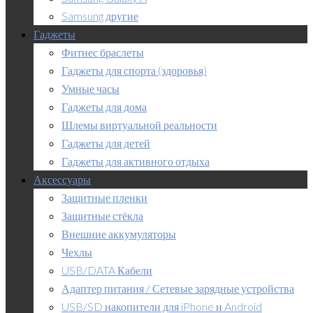
Samsung другие
Гаджеты
Фитнес браслеты
Гаджеты для спорта (здоровья)
Умные часы
Гаджеты для дома
Шлемы виртуальной реальности
Гаджеты для детей
Гаджеты для активного отдыха
Аксессуары
Защитные пленки
Защитные стёкла
Внешние аккумуляторы
Чехлы
USB/DATA Кабели
Адаптер питания / Сетевые зарядные устройства
USB/SD накопители для iPhone и Android