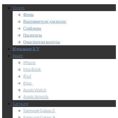
Dyson
Фены
Выпрямители для волос
Стайлеры
Пылесосы
Очистители воздуха
Идеальное Б/У
Apple
iPhone
MacBook
iPad
iMac
Apple Watch
Apple Airpods
Samsung
Samsung Galaxy S
Samsung Galaxy A