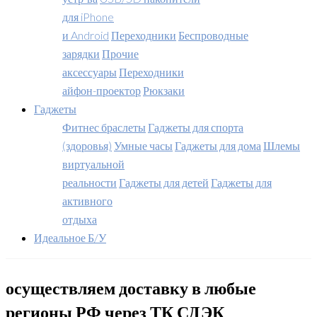
для iPhone
и Android
Переходники
Беспроводные
зарядки
Прочие
аксессуары
Переходники
айфон-проектор
Рюкзаки
Гаджеты
Фитнес браслеты
Гаджеты для спорта
(здоровья)
Умные часы
Гаджеты для дома
Шлемы
виртуальной
реальности
Гаджеты для детей
Гаджеты для
активного
отдыха
Идеальное Б/У
осуществляем доставку в любые
регионы РФ через ТК СДЭК