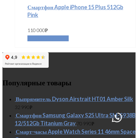
Смартфон Apple iPhone 15 Plus 512Gb
Pink
110 000
Р
Добавить в корзину
Популярные товары
Выпрямитель Dyson Airstrait HT01 Amber Silk
32 990
Р
Смартфон Samsung Galaxy S25 Ultra SM-S938B
12/512Gb Titanium Gray
70 990
Р
Смарт-часы Apple Watch Series 11 46mm Space