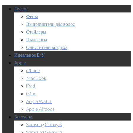
Dyson
Фены
Выпрямители для волос
Стайлеры
Пылесосы
Очистители воздуха
Идеальное Б/У
Apple
iPhone
MacBook
iPad
iMac
Apple Watch
Apple Airpods
Samsung
Samsung Galaxy S
Samsung Galaxy A