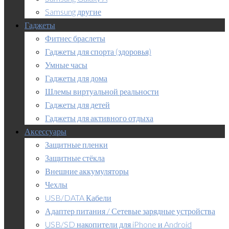
Samsung другие
Гаджеты
Фитнес браслеты
Гаджеты для спорта (здоровья)
Умные часы
Гаджеты для дома
Шлемы виртуальной реальности
Гаджеты для детей
Гаджеты для активного отдыха
Аксессуары
Защитные пленки
Защитные стёкла
Внешние аккумуляторы
Чехлы
USB/DATA Кабели
Адаптер питания / Сетевые зарядные устройства
USB/SD накопители для iPhone и Android