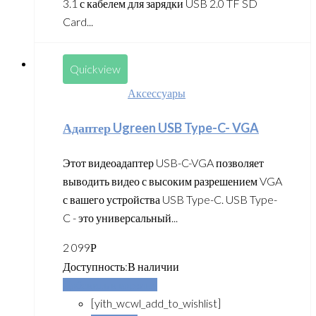
3.1 с кабелем для зарядки USB 2.0 TF SD
Card...
Quickview
Аксессуары
Адаптер Ugreen USB Type-C- VGA
Этот видеоадаптер USB-C-VGA позволяет
выводить видео с высоким разрешением VGA
с вашего устройства USB Type-C. USB Type-
C - это универсальный...
2 099
Р
Доступность:
В наличии
Добавить в корзину
[yith_wcwl_add_to_wishlist]