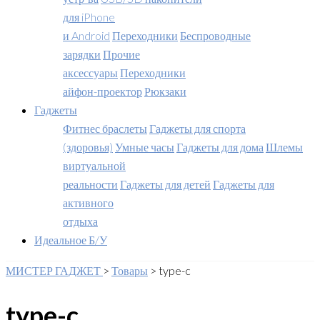
для iPhone
и Android
Переходники
Беспроводные
зарядки
Прочие
аксессуары
Переходники
айфон-проектор
Рюкзаки
Гаджеты
Фитнес браслеты
Гаджеты для спорта
(здоровья)
Умные часы
Гаджеты для дома
Шлемы
виртуальной
реальности
Гаджеты для детей
Гаджеты для
активного
отдыха
Идеальное Б/У
МИСТЕР ГАДЖЕТ
>
Товары
>
type-c
type-c