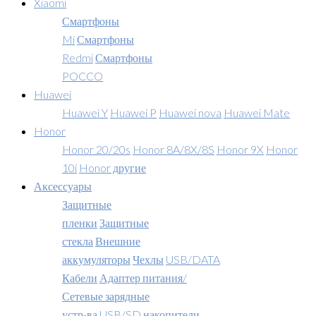
Xiaomi
Смартфоны
Mi
Смартфоны
Redmi
Смартфоны
POCCO
Huawei
Huawei Y
Huawei P
Huawei nova
Huawei Mate
Honor
Honor 20/20s
Honor 8A/8X/8S
Honor 9X
Honor
10i
Honor другие
Аксессуары
Защитные
пленки
Защитные
стекла
Внешние
аккумуляторы
Чехлы
USB/DATA
Кабели
Адаптер питания/
Сетевые зарядные
устр-ва
USB/SD накопители