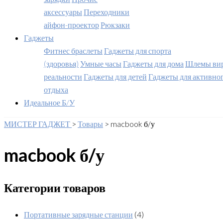
аксессуары
Переходники
айфон-проектор
Рюкзаки
Гаджеты
Фитнес браслеты
Гаджеты для спорта
(здоровья)
Умные часы
Гаджеты для дома
Шлемы вир
реальности
Гаджеты для детей
Гаджеты для активно
отдыха
Идеальное Б/У
МИСТЕР ГАДЖЕТ
>
Товары
>
macbook б/у
macbook б/у
Категории товаров
Портативные зарядные станции
(4)