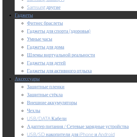
Samsung другие
Гаджеты
Фитнес браслеты
Гаджеты для спорта (здоровья)
Умные часы
Гаджеты для дома
Шлемы виртуальной реальности
Гаджеты для детей
Гаджеты для активного отдыха
Аксессуары
Защитные пленки
Защитные стёкла
Внешние аккумуляторы
Чехлы
USB/DATA Кабели
Адаптер питания / Сетевые зарядные устройства
USB/SD накопители для iPhone и Android