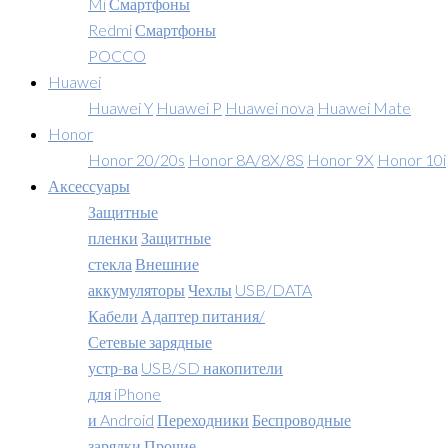
Mi
Смартфоны
Redmi
Смартфоны
POCCO
Huawei
Huawei Y
Huawei P
Huawei nova
Huawei Mate
Honor
Honor 20/20s
Honor 8A/8X/8S
Honor 9X
Honor 10i
Аксессуары
Защитные
пленки
Защитные
стекла
Внешние
аккумуляторы
Чехлы
USB/DATA
Кабели
Адаптер питания/
Сетевые зарядные
устр-ва
USB/SD накопители
для iPhone
и Android
Переходники
Беспроводные
зарядки
Прочие