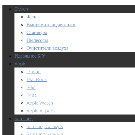
Dyson
Фены
Выпрямители для волос
Стайлеры
Пылесосы
Очистители воздуха
Идеальное Б/У
Apple
iPhone
MacBook
iPad
iMac
Apple Watch
Apple Airpods
Samsung
Samsung Galaxy S
Samsung Galaxy A