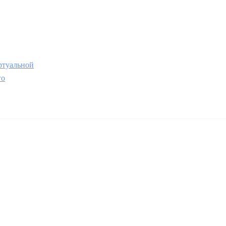
туальной
го